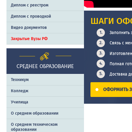
Диплом с реестром
Диплом с проводкой
ШАГИ ОФ
Видео документов
Заполнить 
Закрытые Вузы РФ
Связь с ме
Изготовлен
Полная гот
СРЕДНЕЕ ОБРАЗОВАНИЕ
Доставка д
Техникум
ОФОРМИТЬ З
Колледж
Училища
О среднем образовании
О среднем техническом
образовании