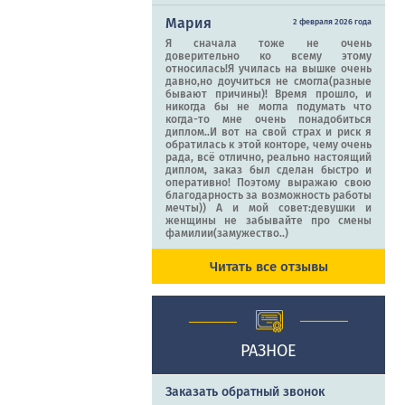
Мария
2 февраля 2026 года
Я сначала тоже не очень
доверительно ко всему этому
относилась!Я училась на вышке очень
давно,но доучиться не смогла(разные
бывают причины)! Время прошло, и
никогда бы не могла подумать что
когда-то мне очень понадобиться
диплом..И вот на свой страх и риск я
обратилась к этой конторе, чему очень
рада, всё отлично, реально настоящий
диплом, заказ был сделан быстро и
оперативно! Поэтому выражаю свою
благодарность за возможность работы
мечты)) А и мой совет:девушки и
женщины не забывайте про смены
фамилии(замужество..)
Читать все отзывы
РАЗНОЕ
Заказать обратный звонок