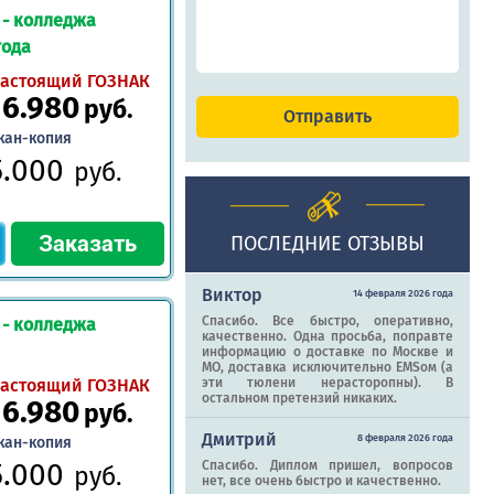
 - колледжа
года
астоящий ГОЗНАК
16.980
руб.
кан-копия
5.000
руб.
ПОСЛЕДНИЕ ОТЗЫВЫ
Виктор
14 февраля 2026 года
Спасибо. Все быстро, оперативно,
 - колледжа
качественно. Одна просьба, поправте
информацию о доставке по Москве и
МО, доставка исключительно EMSом (а
астоящий ГОЗНАК
эти тюлени нерасторопны). В
остальном претензий никаких.
16.980
руб.
Дмитрий
8 февраля 2026 года
кан-копия
5.000
Спасибо. Диплом пришел, вопросов
руб.
нет, все очень быстро и качественно.