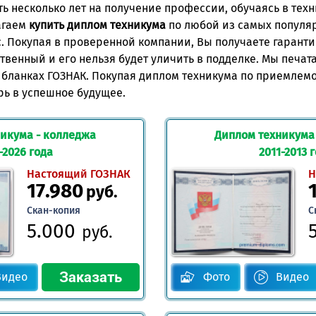
ть несколько лет на получение профессии, обучаясь в тех
агаем
купить диплом техникума
по любой из самых популя
с. Покупая в проверенной компании, Вы получаете гаранти
твенный и его нельзя будет уличить в подделке. Мы печат
ланках ГОЗНАК. Покупая диплом техникума по приемлемо
рь в успешное будущее.
икума - колледжа
Диплом техникума
-2026 года
2011-2013 
Настоящий ГОЗНАК
Н
17.980
руб.
Скан-копия
С
5.000
руб.
Видео
Фото
Видео