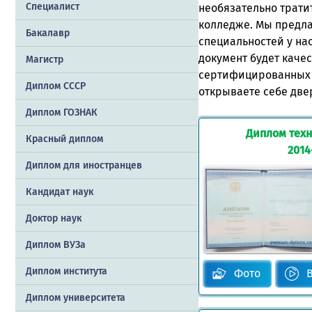
Специалист
необязательно трати
колледже. Мы предл
Бакалавр
специальностей у на
документ будет качес
Магистр
сертифицированных б
Диплом СССР
открываете себе две
Диплом ГОЗНАК
Диплом техн
Красный диплом
2014
Диплом для иностранцев
Кандидат наук
Доктор наук
Диплом ВУЗа
Диплом института
Фото
Диплом университета