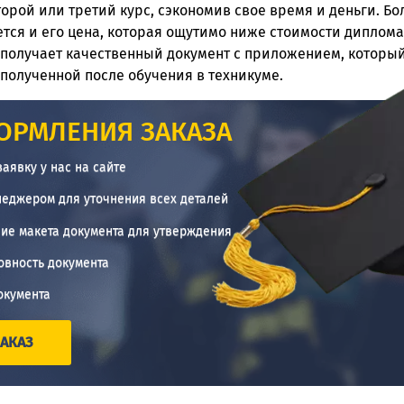
второй или третий курс, сэкономив свое время и деньги. 
тся и его цена, которая ощутимо ниже стоимости диплома 
т получает качественный документ с приложением, которы
 полученной после обучения в техникуме.
ОРМЛЕНИЯ ЗАКАЗА
заявку у нас на сайте
неджером для уточнения всех деталей
ие макета документа для утверждения
овность документа
окумента
АКАЗ