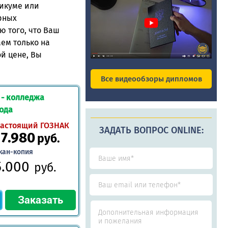
никуме или
рных
ю того, что Ваш
аем только на
й цене, Вы
Все видеообзоры дипломов
 - колледжа
года
астоящий ГОЗНАК
ЗАДАТЬ ВОПРОС ONLINE:
17.980
руб.
кан-копия
5.000
руб.