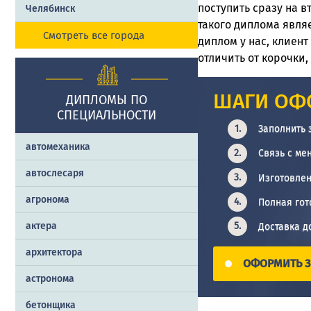
поступить сразу на 
Челябинск
такого диплома являе
Смотреть все города
диплом у нас, клиен
отличить от корочки,
ШАГИ ОФ
ДИПЛОМЫ ПО
СПЕЦИАЛЬНОСТИ
Заполнить 
автомеханика
Связь с ме
автослесаря
Изготовлен
агронома
Полная гот
актера
Доставка д
архитектора
ОФОРМИТЬ З
астронома
бетонщика