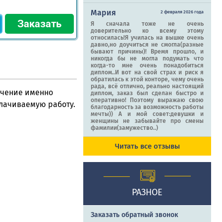
Мария
2 февраля 2026 года
Я сначала тоже не очень
доверительно ко всему этому
относилась!Я училась на вышке очень
давно,но доучиться не смогла(разные
бывают причины)! Время прошло, и
никогда бы не могла подумать что
когда-то мне очень понадобиться
диплом..И вот на свой страх и риск я
обратилась к этой конторе, чему очень
рада, всё отлично, реально настоящий
учение именно
диплом, заказ был сделан быстро и
оперативно! Поэтому выражаю свою
плачиваемую работу.
благодарность за возможность работы
мечты)) А и мой совет:девушки и
женщины не забывайте про смены
фамилии(замужество..)
Читать все отзывы
РАЗНОЕ
Заказать обратный звонок